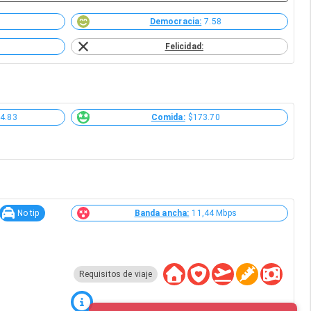
Democracia:
7.58
Felicidad:
4.83
Comida:
$173.70
No tip
Banda ancha:
11,44 Mbps
Requisitos de viaje