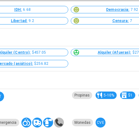
IDH:
6.68
Democracia:
7.92
Libertad:
9.2
Censura:
7
Alquiler (Centro):
$457.05
Alquiler (Afueras):
$27
ercado (asiático):
$256.82
Propinas
5-10%
$1
T
CVE
mergencia
Monedas