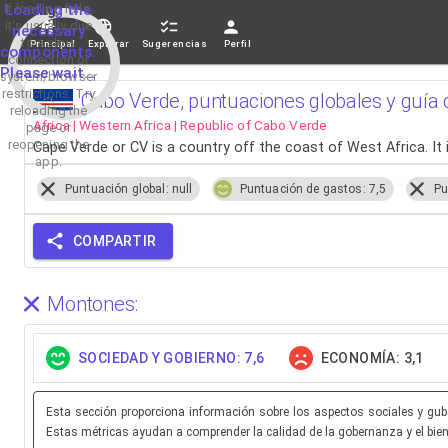
If loading fails,
Loading the
it's usually due
necessary
to a slow
Principal
Explorar
Sugerencias
Perfil
components.
connection or
Please wait...
system/browser
restrictions. Try
Cabo Verde, puntuaciones globales y guía 
reloading the
Africa | Western Africa | Republic of Cabo Verde
page or
reopening the
Cape Verde or CV is a country off the coast of West Africa. It 
app.
Puntuación global: null
Puntuación de gastos: 7,5
Pu
COMPARTIR
Montones:
SOCIEDAD Y GOBIERNO: 7,6
ECONOMÍA: 3,1
Esta sección proporciona información sobre los aspectos sociales y guber
Estas métricas ayudan a comprender la calidad de la gobernanza y el biene