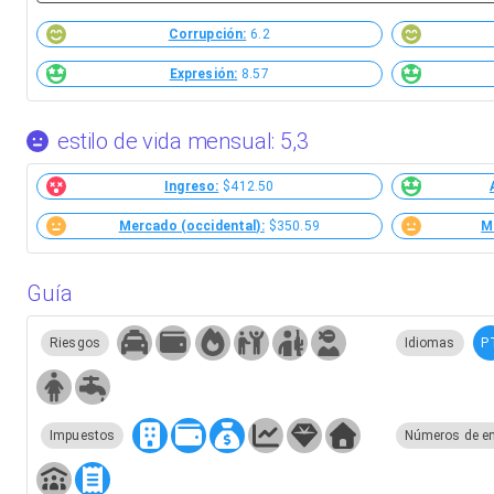
Corrupción:
6.2
Expresión:
8.57
estilo de vida mensual: 5,3
Ingreso:
$412.50
Mercado (occidental):
$350.59
M
Guía
P
Riesgos
Idiomas
Impuestos
Números de e