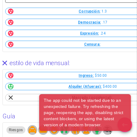
Corrupción:
1.3
Democracia:
.17
Expresión:
.24
Censura:
estilo de vida mensual:
Ingreso:
$50.00
Alquiler (Afueras):
$400.00
Mercado (occidental):
The app could not be started due to an
unexpected failure. Try refreshing the
page, reopening the app, disabling strict
Guía
content blockers, or using the latest
version of a modern browser.
Riesgos