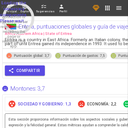
If loading fails,
Loading the
it's usually due
necessary
Principal
Explorar
Sugerencias
Perfil
to a slow
components.
connection or
Please wait...
system/browser
Eritrea, puntuaciones globales y guía de viaj
restrictions. Try
reloading the
Africa | Eastern Africa | State of Eritrea
page or
Eritrea is a country in East Africa. Formerly an Italian colony,
reopening the
part of until Eritrea gained its independence in 1993. It used to
app.
Puntuación global: 3,7
Puntuación de gastos: 7,5
Puntu
COMPARTIR
Montones: 3,7
SOCIEDAD Y GOBIERNO: 1,3
ECONOMÍA: 2,2
Esta sección proporciona información sobre los aspectos sociales y gubern
expresión y la felicidad general. Estas métricas ayudan a comprender la calid