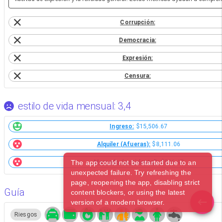
Corrupción:
Democracia:
Expresión:
Censura:
estilo de vida mensual: 3,4
Ingreso:
$15,506.67
Alquiler (Afueras):
$8,111.06
The app could not be started due to an
Mercado (occidental):
$596.47
unexpected failure. Try refreshing the
page, reopening the app, disabling strict
Guía
content blockers, or using the latest
version of a modern browser.
Riesgos