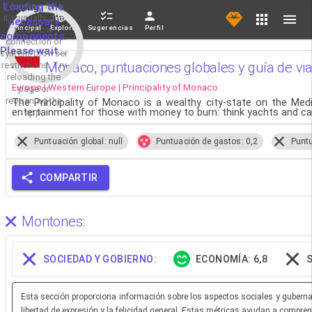
If loading fails,
Loading the
it's usually due
necessary
Principal
Explorar
Sugerencias
Perfil
to a slow
components.
connection or
Please wait...
system/browser
Monaco, puntuaciones globales y guía de via
restrictions. Try
reloading the
Europe | Western Europe | Principality of Monaco
page or
reopening the
The Principality of Monaco is a wealthy city-state on the Med
entertainment for those with money to burn: think yachts and cas
app.
Puntuación global: null
Puntuación de gastos: 0,2
Puntu
COMPARTIR
Montones:
SOCIEDAD Y GOBIERNO:
ECONOMÍA: 6,8
Esta sección proporciona información sobre los aspectos sociales y gubernam
libertad de expresión y la felicidad general. Estas métricas ayudan a comprend