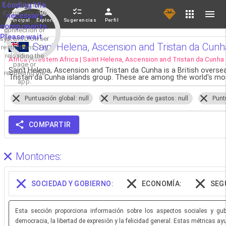
If loading fails,
Loading the
it's usually due
necessary
Principal
Explorar
Sugerencias
Perfil
to a slow
components.
connection or
Please wait...
system/browser
Saint Helena, Ascension and Tristan da Cunha
restrictions. Try
reloading the
Africa | Western Africa | Saint Helena, Ascension and Tristan da Cunha
page or
Saint Helena, Ascension and Tristan da Cunha is a British oversea
reopening the
Tristan da Cunha islands group. These are among the world's mo
app.
Puntuación global: null
Puntuación de gastos: null
Punt
COMPARTIR
Montones:
SOCIEDAD Y GOBIERNO:
ECONOMÍA:
SEG
Esta sección proporciona información sobre los aspectos sociales y gube
democracia, la libertad de expresión y la felicidad general. Estas métricas a