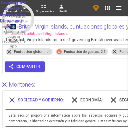
If loading fails,
Loading the
it's usually due
necessary
Principal
Explorar
Sugerencias
Perfil
to a slow
components.
connection or
Please wait...
system/browser
British Virgin Islands, puntuaciones globales 
restrictions. Try
reloading the
Americas | Caribbean | Virgin Islands
page or
The British Virgin Islands are a self-governing British overseas ter
reopening the
app.
Puntuación global: null
Puntuación de gastos: 2,3
Puntu
COMPARTIR
Montones:
SOCIEDAD Y GOBIERNO:
ECONOMÍA:
SEG
Esta sección proporciona información sobre los aspectos sociales y gube
democracia, la libertad de expresión y la felicidad general. Estas métricas a