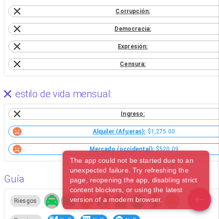
Corrupción:
Democracia:
Expresión:
Censura:
estilo de vida mensual:
Ingreso:
Alquiler (Afueras):
$1,275.00
Mercado (occidental):
$520.09
The app could not be started due to an
unexpected failure. Try refreshing the
Guía
page, reopening the app, disabling strict
content blockers, or using the latest
version of a modern browser.
Riesgos