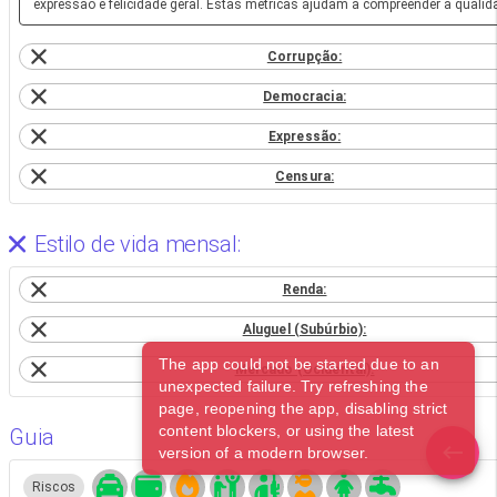
expressão e felicidade geral. Estas métricas ajudam a compreender a qualid
Corrupção:
Democracia:
Expressão:
Censura:
Estilo de vida mensal:
Renda:
Aluguel (Subúrbio):
The app could not be started due to an
Mercado (Ocidental):
unexpected failure. Try refreshing the
page, reopening the app, disabling strict
content blockers, or using the latest
Guia
version of a modern browser.
Riscos