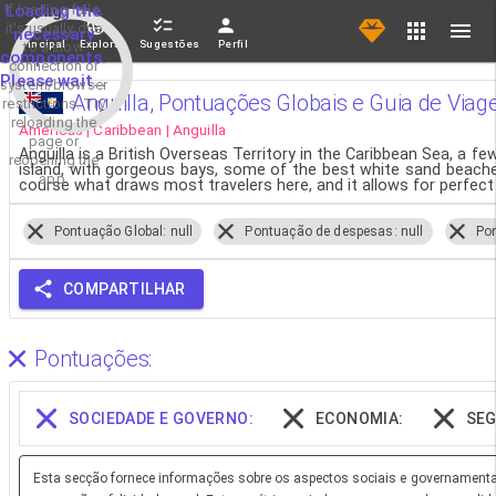
If loading fails,
Loading the
it's usually due
necessary
Principal
Explorar
Sugestões
Perfil
to a slow
components.
connection or
Please wait...
system/browser
Anguilla, Pontuações Globais e Guia de Via
restrictions. Try
reloading the
Americas | Caribbean | Anguilla
page or
Anguilla is a British Overseas Territory in the Caribbean Sea, a f
reopening the
island, with gorgeous bays, some of the best white sand beaches
app.
course what draws most travelers here, and it allows for perfec
Pontuação Global: null
Pontuação de despesas: null
Pon
COMPARTILHAR
Pontuações:
SOCIEDADE E GOVERNO:
ECONOMIA:
SEG
Esta secção fornece informações sobre os aspectos sociais e governamentai