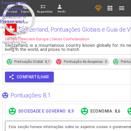
If loading fails,
Loading the
it's usually due
necessary
Principal
Explorar
Sugestões
Perfil
to a slow
components.
connection or
Please wait...
system/browser
restrictions. Try
Switzerland, Pontuações Globais e Guia de 
reloading the
page or
Europe | Western Europe | Swiss Confederation
reopening the
Switzerland, is a mountainous country known globally for its n
app.
living in the world, and prices to match.
Pontuação Global: 8,1
Pontuação de despesas: 0
Pontu
COMPARTILHAR
Pontuações: 8,1
SOCIEDADE E GOVERNO: 8,9
ECONOMIA: 8,6
Esta secção fornece informações sobre os aspectos sociais e governament