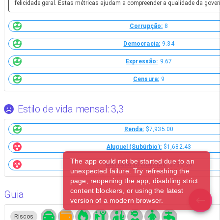
felicidade geral. Estas métricas ajudam a compreender a qualidade da gover
Corrupção:
8
Democracia:
9.34
Expressão:
9.67
Censura:
9
Estilo de vida mensal: 3,3
Renda:
$7,935.00
Aluguel (Subúrbio):
$1,682.43
The app could not be started due to an
Mercado (Ocidental):
$738.53
unexpected failure. Try refreshing the
page, reopening the app, disabling strict
content blockers, or using the latest
Guia
version of a modern browser.
Riscos