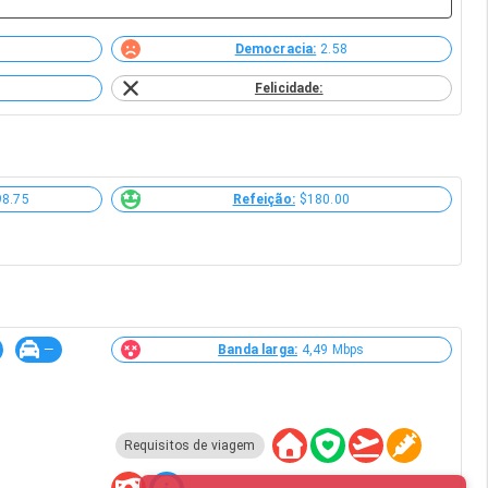
Democracia:
2.58
Felicidade:
98.75
Refeição:
$180.00
—
Banda larga:
4,49 Mbps
Requisitos de viagem