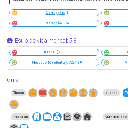
Corrupção:
4
Expressão:
.74
Estilo de vida mensal: 5,8
Renda:
$750.83
Mercado (Ocidental):
$251.80
M
Guia
E
Riscos
Idiomas
Impostos
Números de e