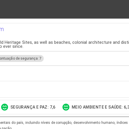
em
ld Heritage Sites, as well as beaches, colonial architecture and dis
 ever since.
ontuação de segurança: 7
SEGURANÇA E PAZ: 7,6
MEIO AMBIENTE E SAÚDE: 6,
tais do país, incluindo níveis de corrupção, desenvolvimento humano, índices d
a nação.