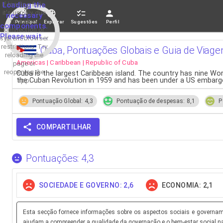
If loading fails,
Loading the
it's usually due
necessary
to a slow
Principal
Explorar
Sugestões
Perfil
components.
connection or
Please wait...
system/browser
restrictions. Try
Cuba, Pontuações Globais e Guia de Viag
reloading the
Americas | Caribbean | Republic of Cuba
page or
reopening the
Cuba is the largest Caribbean island. The country has nine Wor
the Cuban Revolution in 1959 and has been under a US embargo
app.
Pontuação Global: 4,3
Pontuação de despesas: 8,1
P
COMPARTILHAR
Pontuações: 4,3
SOCIEDADE E GOVERNO: 2,6
ECONOMIA: 2,1
Esta secção fornece informações sobre os aspectos sociais e governamen
ajudam a compreender a qualidade da governação e o bem-estar social n