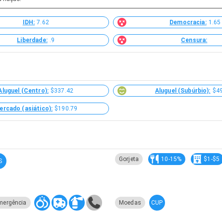
IDH:
7.62
Democracia:
1.65
Liberdade:
.9
Censura:
Aluguel (Centro):
$337.42
Aluguel (Subúrbio):
$4
ercado (asiático):
$190.79
Gorjeta
10-15%
$1-$5
S
CUP
mergência
Moedas