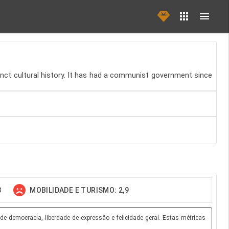
tinct cultural history. It has had a communist government since
3
MOBILIDADE E TURISMO: 2,9
e democracia, liberdade de expressão e felicidade geral. Estas métricas