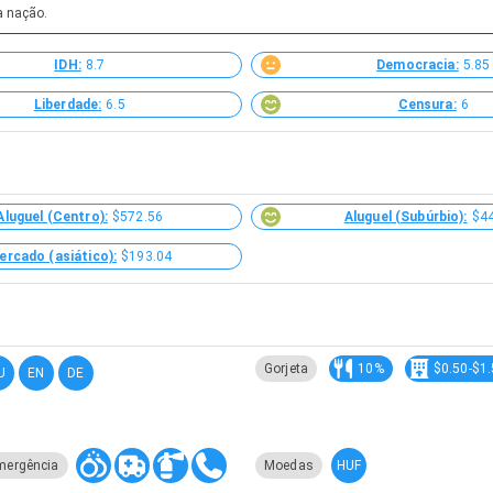
a nação.
IDH:
8.7
Democracia:
5.85
Liberdade:
6.5
Censura:
6
Aluguel (Centro):
$572.56
Aluguel (Subúrbio):
$4
ercado (asiático):
$193.04
Gorjeta
10%
$0.50-$1
U
EN
DE
HUF
mergência
Moedas