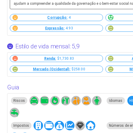
ajudam a compreender a qualidade da governação e o bem-estar social n
Corrupção:
4
Expressão:
4.93
Estilo de vida mensal: 5,9
Renda:
$1,730.83
Mercado (Ocidental):
$258.00
M
Guia
H
Riscos
Idiomas
Impostos
Números de e