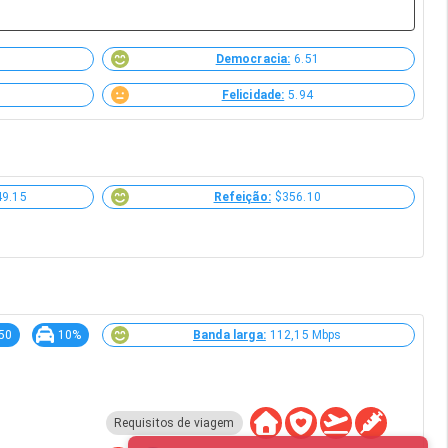
Democracia:
6.51
Felicidade:
5.94
49.15
Refeição:
$356.10
.50
10%
Banda larga:
112,15 Mbps
Requisitos de viagem