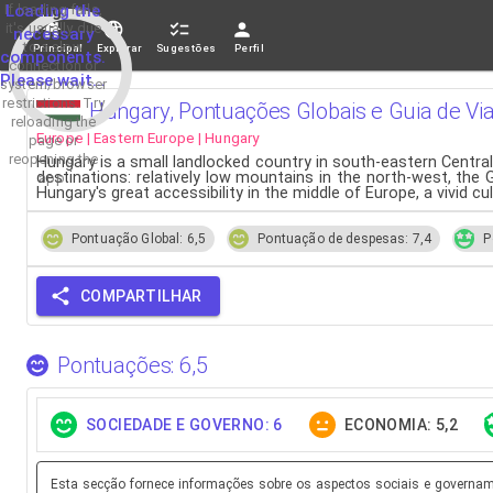
If loading fails,
Loading the
it's usually due
necessary
to a slow
Principal
Explorar
Sugestões
Perfil
components.
connection or
Please wait...
system/browser
restrictions. Try
Hungary, Pontuações Globais e Guia de V
reloading the
Europe | Eastern Europe | Hungary
page or
reopening the
Hungary is a small landlocked country in south-eastern Central
destinations: relatively low mountains in the north-west, the G
app.
Hungary's great accessibility in the middle of Europe, a vivid c
Pontuação Global: 6,5
Pontuação de despesas: 7,4
P
COMPARTILHAR
Pontuações: 6,5
SOCIEDADE E GOVERNO: 6
ECONOMIA: 5,2
Esta secção fornece informações sobre os aspectos sociais e governamen