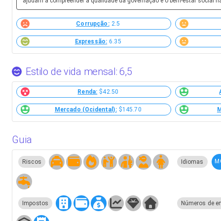
ajudam a compreender a qualidade da governação e o bem-estar social n
Corrupção:
2.5
Expressão:
6.35
Estilo de vida mensal: 6,5
Renda:
$42.50
Mercado (Ocidental):
$145.70
M
Guia
M
Riscos
Idiomas
Impostos
Números de e