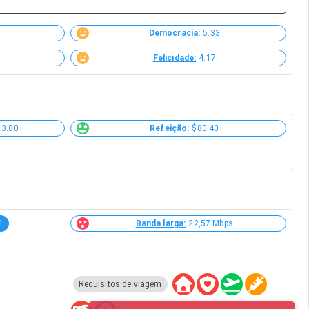
Democracia:
5.33
Felicidade:
4.17
13.80
Refeição:
$80.40
1
Banda larga:
22,57 Mbps
Requisitos de viagem