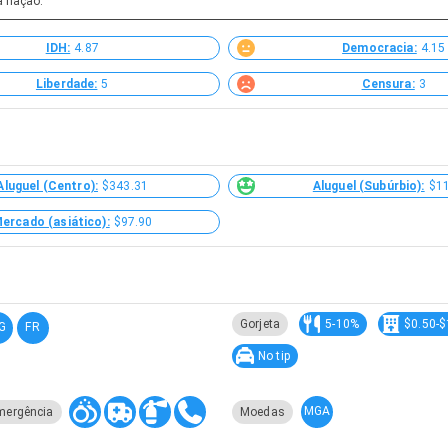
a nação.
IDH:
4.87
Democracia:
4.15
Liberdade:
5
Censura:
3
Aluguel (Centro):
$343.31
Aluguel (Subúrbio):
$1
ercado (asiático):
$97.90
Gorjeta
5-10%
$0.50-$
G
FR
No tip
MGA
mergência
Moedas