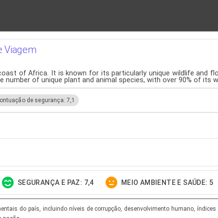
e Viagem
st of Africa. It is known for its particularly unique wildlife and f
ive number of unique plant and animal species, with over 90% of its w
ontuação de segurança: 7,1
SEGURANÇA E PAZ: 7,4
MEIO AMBIENTE E SAÚDE: 5
tais do país, incluindo níveis de corrupção, desenvolvimento humano, índices d