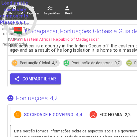
If loading fails,
Loading the
it's usually due
necessary
to a slow
Principal
Explorar
Sugestões
Perfil
components.
connection or
Please wait...
system/browser
restrictions. Try
Madagascar, Pontuações Globais e Guia d
reloading the
Africa | Eastern Africa | Republic of Madagascar
page or
reopening the
Madagascar is a country in the Indian Ocean off the eastern coa
app.
ago, and as a result of its long isolation it is home to a mass
Pontuação Global: 4,2
Pontuação de despesas: 9,7
P
COMPARTILHAR
Pontuações: 4,2
SOCIEDADE E GOVERNO: 4,4
ECONOMIA: 2,2
Esta secção fornece informações sobre os aspectos sociais e governamen