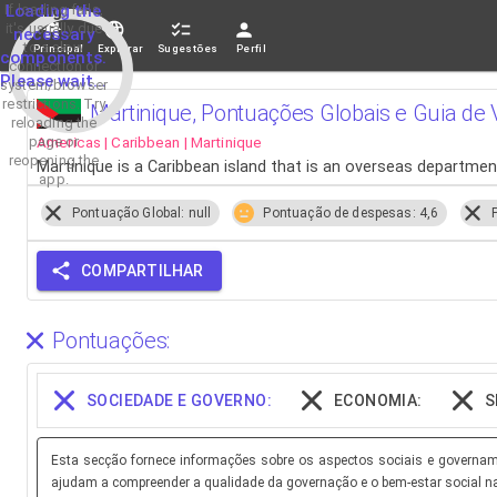
If loading fails,
Loading the
it's usually due
necessary
to a slow
Principal
Explorar
Sugestões
Perfil
components.
connection or
Please wait...
system/browser
restrictions. Try
Martinique, Pontuações Globais e Guia de
reloading the
Americas | Caribbean | Martinique
page or
reopening the
Martinique is a Caribbean island that is an overseas departmen
app.
Pontuação Global: null
Pontuação de despesas: 4,6
COMPARTILHAR
Pontuações:
SOCIEDADE E GOVERNO:
ECONOMIA:
S
Esta secção fornece informações sobre os aspectos sociais e governamen
ajudam a compreender a qualidade da governação e o bem-estar social n