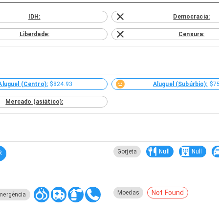
IDH:
Democracia:
Liberdade:
Censura:
Aluguel (Centro):
$824.93
Aluguel (Subúrbio):
$7
Mercado (asiático):
Gorjeta
Null
Null
R
Not Found
Moedas
mergência