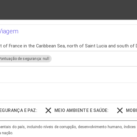
 Viagem
t of France in the Caribbean Sea, north of Saint Lucia and south of
Pontuação de segurança: null
EGURANÇA E PAZ:
MEIO AMBIENTE E SAÚDE:
MOBI
tais do país, incluindo níveis de corrupção, desenvolvimento humano, índices d
a nação.