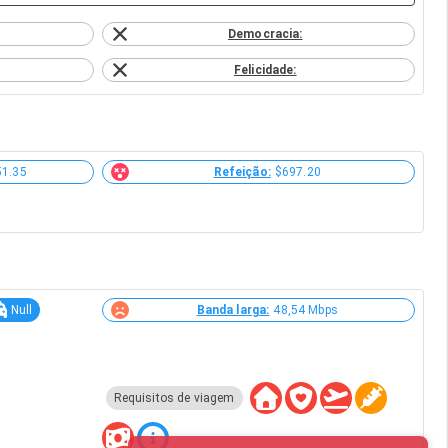
Democracia:
Felicidade:
51.35
Refeição:
$697.20
Null
Banda larga:
48,54 Mbps
Requisitos de viagem