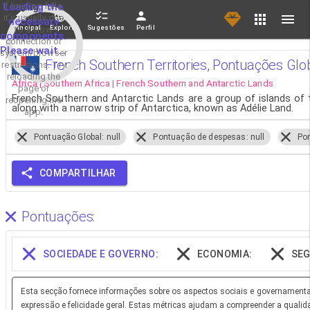
If loading fails,
Loading the
it's usually due
necessary
Principal
Explorar
Sugestões
Perfil
to a slow
components.
connection or
Please wait...
system/browser
French Southern Territories, Pontuações Glo
restrictions. Try
reloading the
Africa | Southern Africa | French Southern and Antarctic Lands
page or
French Southern and Antarctic Lands are a group of islands of t
reopening the
along with a narrow strip of Antarctica, known as Adélie Land.
app.
Pontuação Global: null
Pontuação de despesas: null
Pon
COMPARTILHAR
Pontuações:
SOCIEDADE E GOVERNO:
ECONOMIA:
SEG
Esta secção fornece informações sobre os aspectos sociais e governamentai
expressão e felicidade geral. Estas métricas ajudam a compreender a qualid