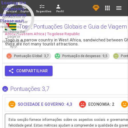
If loading fails,
Loading the
it's usually due
necessary
Principal
Explorar
Sugestões
Perfil
to a slow
components.
connection or
Please wait...
system/browser
Togo, Pontuações Globais e Guia de Viagem
restrictions. Try
reloading the
Africa | Western Africa | Togolese Republic
page or
Togo is a narrow country in West Africa, sandwiched between Gh
reopening the
there are not many tourist attractions.
app.
Pontuação Global: 3,7
Pontuação de despesas: 9,5
Pont
COMPARTILHAR
Pontuações: 3,7
SOCIEDADE E GOVERNO: 4,3
ECONOMIA: 2
Esta secção fornece informações sobre os aspectos sociais e governament
felicidade geral. Estas métricas ajudam a compreender a qualidade da gover