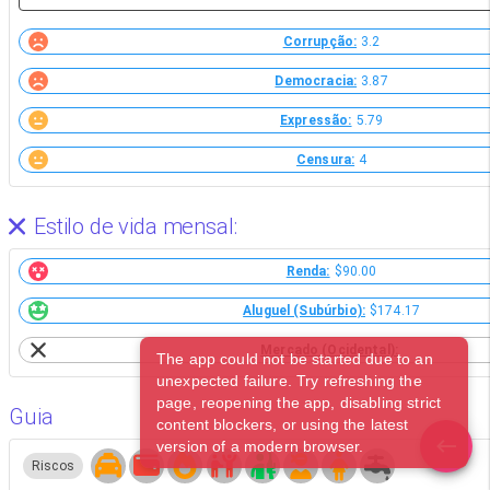
Corrupção:
3.2
Democracia:
3.87
Expressão:
5.79
Censura:
4
Estilo de vida mensal:
Renda:
$90.00
Aluguel (Subúrbio):
$174.17
Mercado (Ocidental):
The app could not be started due to an
unexpected failure. Try refreshing the
page, reopening the app, disabling strict
Guia
content blockers, or using the latest
version of a modern browser.
Riscos