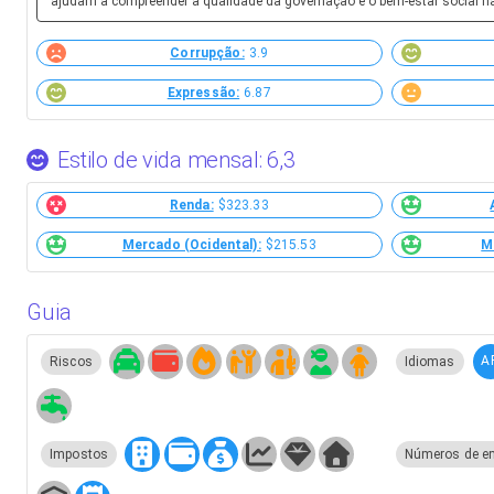
ajudam a compreender a qualidade da governação e o bem-estar social n
Corrupção:
3.9
Expressão:
6.87
Estilo de vida mensal: 6,3
Renda:
$323.33
Mercado (Ocidental):
$215.53
M
Guia
A
Riscos
Idiomas
Impostos
Números de e