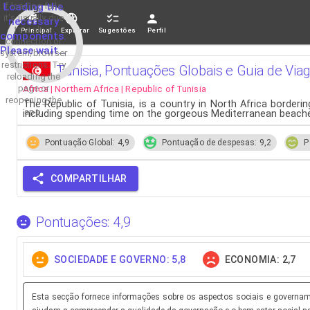
If loading fails,
Loading the
it's usually due
necessary
to a slow
Principal
Explorar
Sugestões
Perfil
components.
connection or
Please wait...
system/browser
restrictions. Try
Tunisia, Pontuações Globais e Guia de Vi
reloading the
Africa | Northern Africa | Republic of Tunisia
page or
reopening the
The Republic of Tunisia, is a country in North Africa borderin
app.
including spending time on the gorgeous Mediterranean beaches, vi
Pontuação Global: 4,9
Pontuação de despesas: 9,2
P
COMPARTILHAR
Pontuações: 4,9
SOCIEDADE E GOVERNO: 5,8
ECONOMIA: 2,7
Esta secção fornece informações sobre os aspectos sociais e governamen