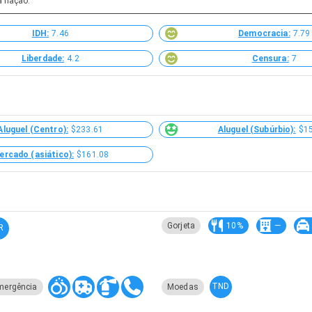
a nação.
IDH:
7.46
Democracia:
7.79
Liberdade:
4.2
Censura:
7
Aluguel (Centro):
$233.61
Aluguel (Subúrbio):
$1
ercado (asiático):
$161.08
Gorjeta
10%
—
R
TND
mergência
Moedas