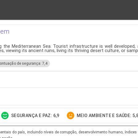
agem
g the Mediterranean Sea. Tourist infrastructure is well developed,
ewing its ancient ruins, living its thriving desert culture, or sampli
ontuação de segurança: 7,4
SEGURANÇA E PAZ: 6,9
MEIO AMBIENTE E SAÚDE: 5,
tais do país, incluindo níveis de corrupção, desenvolvimento humano, índices d