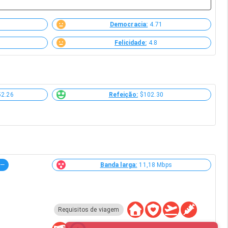
Democracia:
4.71
Felicidade:
4.8
52.26
Refeição:
$102.30
—
Banda larga:
11,18 Mbps
Requisitos de viagem