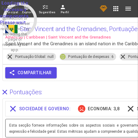
If loading fails,
Loading the
it's usually due
necessary
Principal
Explorar
Sugestões
Perfil
to a slow
components.
connection or
Please wait...
system/browser
Saint Vincent and the Grenadines, Pontuaçõ
restrictions. Try
reloading the
Americas | Caribbean | Saint Vincent and the Grenadines
page or
Saint Vincent and the Grenadines is an island nation in the Carib
reopening the
app.
Pontuação Global: null
Pontuação de despesas: 6
Pontu
COMPARTILHAR
Pontuações:
SOCIEDADE E GOVERNO:
ECONOMIA: 3,8
Esta secção fornece informações sobre os aspectos sociais e governamen
expressão e felicidade geral. Estas métricas ajudam a compreender a qualid