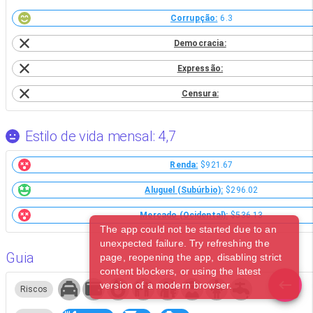
Corrupção:
6.3
Democracia:
Expressão:
Censura:
Estilo de vida mensal: 4,7
Renda:
$921.67
Aluguel (Subúrbio):
$296.02
Mercado (Ocidental):
$536.13
The app could not be started due to an
unexpected failure. Try refreshing the
Guia
page, reopening the app, disabling strict
content blockers, or using the latest
version of a modern browser.
Riscos